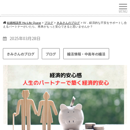
結婚相談所 Hu-Life Quest
>
ブログ
>
きみさんのブログ
>
IV．経済的な不安をサポートし合
えるパートナーがいたら、将来がもっと安心できると思いませんか？
2025年03月28日
きみさんのブログ
ブログ
婚活情報・中高年の婚活