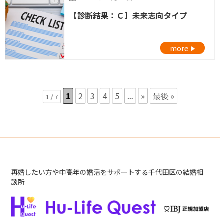
【診断結果：Ｃ】未来志向タイプ
more
1
2
3
4
5
...
»
最後 »
1 / 7
再婚したい方や中高年の婚活をサポートする千代田区の結婚相
談所