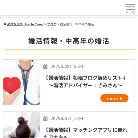
結婚相談所 Hu-Life Quest
>
ブログ
>
婚活情報・中高年の婚活
婚活情報・中高年の婚活
2025年08月05日
【婚活情報】投稿ブログ纏めリスト-I
～婚活アドバイザー：きみさん～
more
2025年07月22日
【婚活情報】マッチングアプリに疲れ
たアナタへ