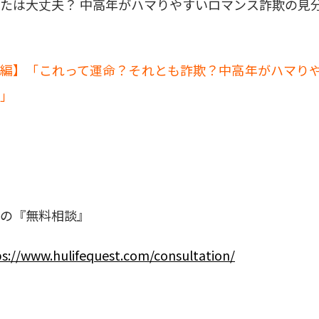
たは大丈夫？ 中高年がハマりやすいロマンス詐欺の見
後編】「これって運命？それとも詐欺？中高年がハマり
」
の『無料相談』
s://
www.hulifequest.com/consultation/