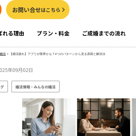
お問い合せ
はこちら
ばれる理由
プラン・料金
ご成婚までの流れ
婚活
>
【婚活疲れ】アプリが限界かも？4つのパターンから見る原因と解決法
025年09月02日
ログ
婚活情報・みんなの婚活