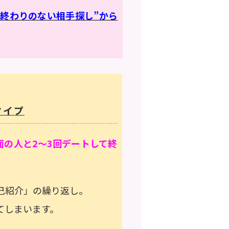
“終わりのない相手探し”から
タイプ
面の人と2～3回デートして終
己紹介」の繰り返し。
てしまいます。