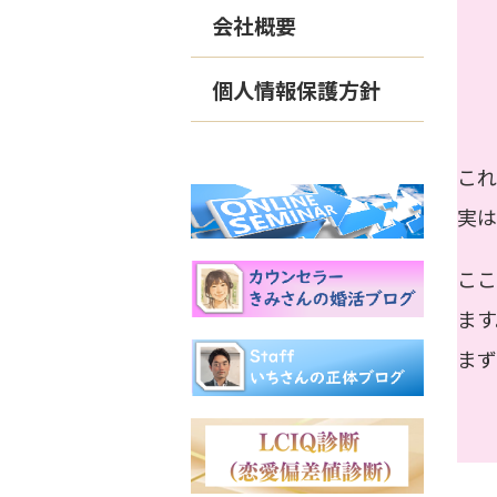
「
会社概要
「
「
個人情報保護方針
「
これ
実は
こ
ます
まず