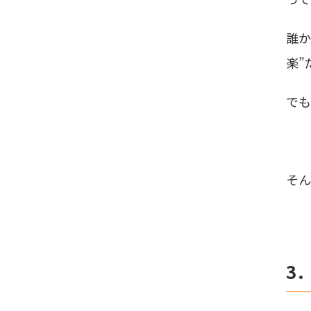
誰
楽”
でも
─
そん
3