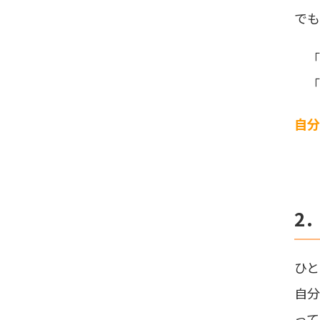
でも
「
「
自分
2
ひと
自
って