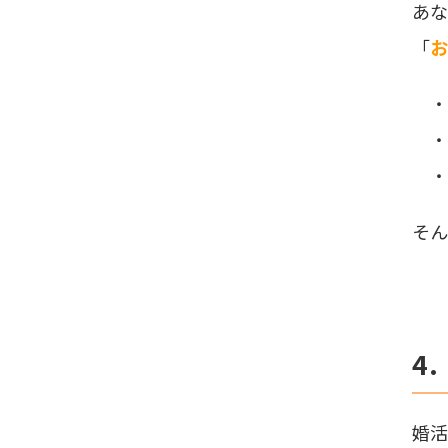
あな
「
お
・
・
・
そん
4
婚