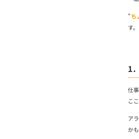
”
ち
す。
1
仕事
ここ
ア
かも