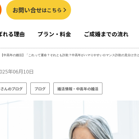
お問い合せ
はこちら
ばれる理由
プラン・料金
ご成婚までの流れ
>
【中高年の婚活】「これって運命？それとも詐欺？中高年がハマりやすいロマンス詐欺の見分け方
025年06月10日
みさんのブログ
ブログ
婚活情報・中高年の婚活