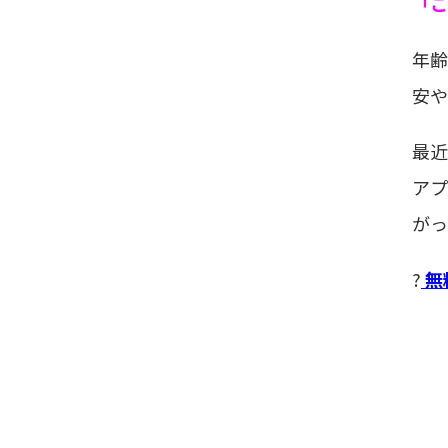
「こ
年齢
安や
最
アプ
がっ
?
無