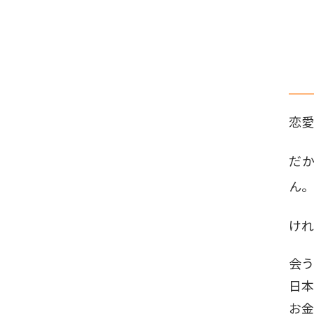
恋愛
だ
ん。
けれ
会う
日本
お金