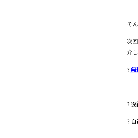
そん
次
介し
?
無
?
後
?
自