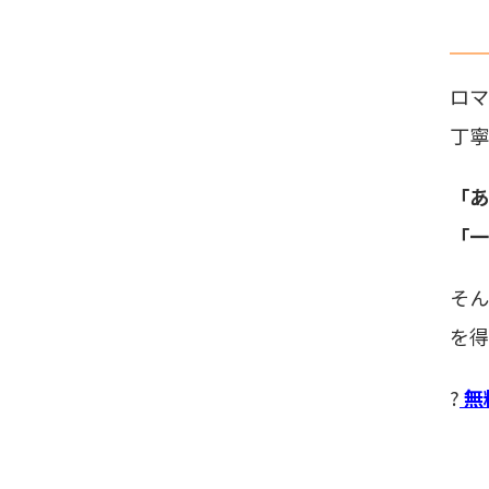
ロ
丁寧
「あ
「一
そん
を得
?
無