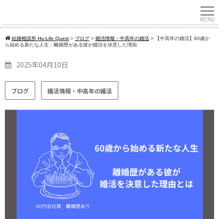
結婚相談所 Hu-Life Quest
>
ブログ
>
婚活情報・中高年の婚活
>
【中高年の婚活】60歳か
ら始める新たな人生：離婚歴がある彼が婚活を決意した理由
2025年04月10日
ブログ
婚活情報・中高年の婚活