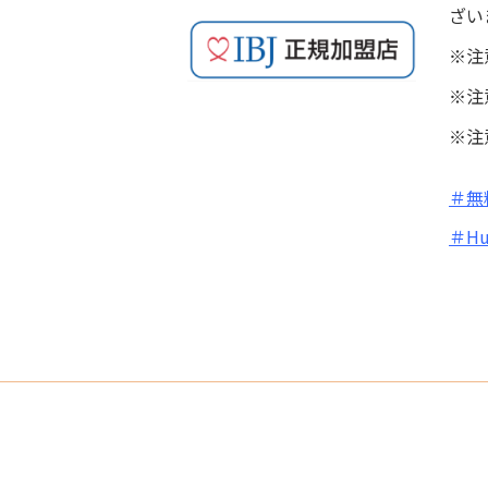
ざい
※注
※注
※注
＃無
＃Hu