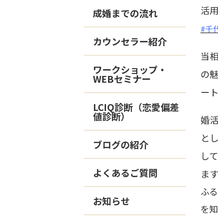
活
成婚までの流れ
#千
カウンセラー紹介
当
ワークショップ・
の
WEBセミナー
ー
LCIQ診断（恋愛偏差
値診断）
婚
と
ブログの紹介
し
よくあるご質問
ま
ふ
お知らせ
を