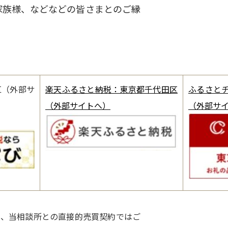
家族様、などなどの皆さまとのご縁
区（外部サ
楽天ふるさと納税：東京都千代田区
ふるさと
（外部サイトへ）
（外部サ
り、当相談所との直接的売買契約ではご