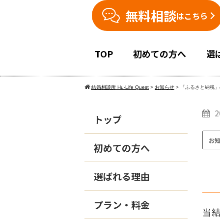
無料相談
はこちら
TOP
初めての方へ
選
結婚相談所 Hu-Life Quest
>
お知らせ
>
「ふるさと納税」
2
トップ
お
初めての方へ
選ばれる理由
プラン・料金
当