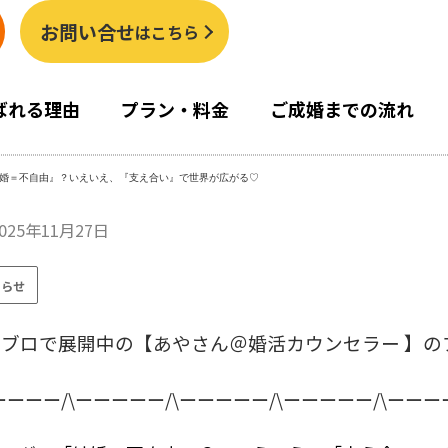
お問い合せ
はこちら
ばれる理由
プラン・料金
ご成婚までの流れ
婚＝不自由』？いえいえ、『支え合い』で世界が広がる♡
025年11月27日
知らせ
メブロで展開中の【あやさん＠婚活カウンセラー 】の
ーーーー/\ーーーーー/\ーーーーー/\ーーーーー/\ーーー