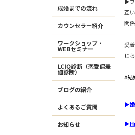
▶ブ
成婚までの流れ
互
関係
カウンセラー紹介
ワークショップ・
愛着
WEBセミナー
じら
LCIQ診断（恋愛偏差
値診断）
#結
ブログの紹介
▶
婚
よくあるご質問
▶
H
お知らせ