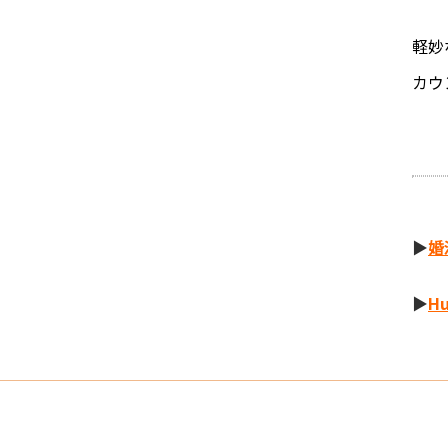
軽妙
カウ
▶
婚
▶
H