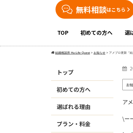
無料相談
はこちら
TOP
初めての方へ
選
結婚相談所 Hu-Life Quest
>
お知らせ
>
アメブロ更新『結
2
トップ
お
初めての方へ
ア
選ばれる理由
\ー
プラン・料金