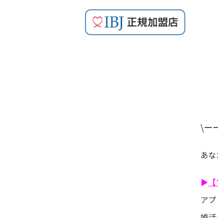
\ー
あな
▶
【
アプ
婚活