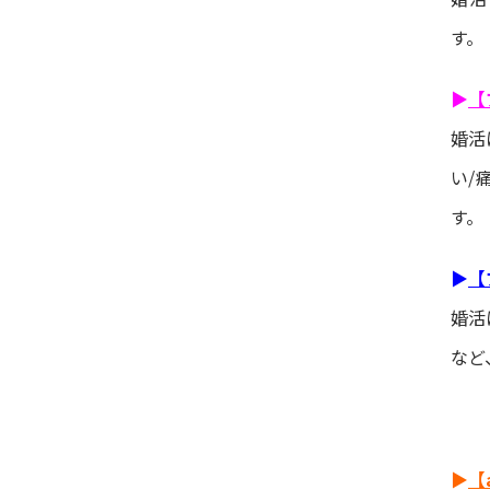
す。
▶
【
婚活
い/
す。
▶
【
婚活
など
▶
【