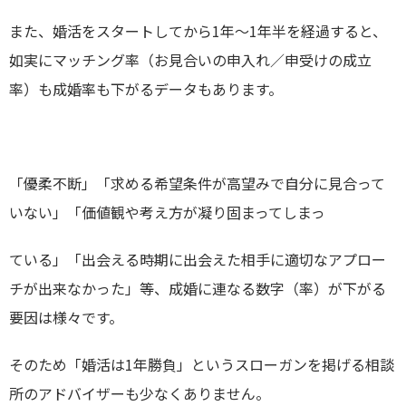
また、婚活をスタートしてから
1
年～
1
年半を経過すると、
如実にマッチング率（お見合いの申入れ／申受けの成立
率）も成婚率も下がるデータもあります。
「優柔不断」「求める希望条件が高望みで自分に見合って
いない」「価値観や考え方が凝り固まってしまっ
ている」「出会える時期に出会えた相手に適切なアプロー
チが出来なかった」等、成婚に連なる数字（率）が下がる
要因は様々です。
そのため「婚活は
1
年勝負」というスローガンを掲げる相談
所のアドバイザーも少なくありません。