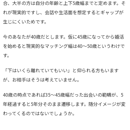
合、大半の方は自分の年齢と上下
5
歳幅までと定めます。そ
れが現実的ですし、会話や生活面を想定するとギャップが
生じにくいためです。
今のあなたが
40
歳だとします。仮に
45
歳になってから婚活
を始めると現実的なマッチング幅は
40
～
50
歳というわけで
す。
「下はいくら離れていてもいい」と仰られる方もいます
が、お相手はそうは考えていません。
40歳の時点であれば
35
～
45
歳幅だった出会いの範疇が、
5
年経過すると
5
年分そのまま遷移します。随分イメージが変
わってくるのではないでしょうか。